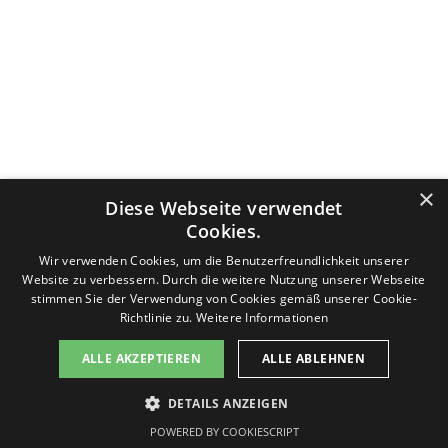
Datenschutzerklärung
Nutzungsbedingungen
Impressum
×
Diese Webseite verwendet
Kontakt
v-f-d.com ist ein Angebot von
v-f-d.de
Cookies.
Zurück zum Seiteninhalt
Wir verwenden Cookies, um die Benutzerfreundlichkeit unserer
Website zu verbessern. Durch die weitere Nutzung unserer Webseite
stimmen Sie der Verwendung von Cookies gemäß unserer Cookie-
Richtlinie zu.
Weitere Informationen
Diese Seite benutzt Cookies, lesen Sie bitte die Datenschutzhinweise. Die Seite generiert keine Profiling-Cookies.
ALLE AKZEPTIEREN
ALLE ABLEHNEN
Es werden keine persönlichen Daten gespeichert, sondern nur technische, die für die Website benötigt werden.
Sollten Sie damit nicht einverstanden sein, drücken Sie bitte nicht den Button "Einverstanden". Sie können die
Seite jederzeit verlassen. Des Weiteren stellt Google ein Browser-Add-on zur Deaktivierung von Google Analytics
DETAILS ANZEIGEN
zur Verfügung:
Einverstanden
Google Browser-Add-on
POWERED BY COOKIESCRIPT
Informationen zum Datenschutz