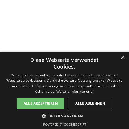
Datenschutzerklärung
Nutzungsbedingungen
Impressum
×
Diese Webseite verwendet
Kontakt
v-f-d.com ist ein Angebot von
v-f-d.de
Cookies.
Zurück zum Seiteninhalt
Wir verwenden Cookies, um die Benutzerfreundlichkeit unserer
Website zu verbessern. Durch die weitere Nutzung unserer Webseite
stimmen Sie der Verwendung von Cookies gemäß unserer Cookie-
Richtlinie zu.
Weitere Informationen
Diese Seite benutzt Cookies, lesen Sie bitte die Datenschutzhinweise. Die Seite generiert keine Profiling-Cookies.
ALLE AKZEPTIEREN
ALLE ABLEHNEN
Es werden keine persönlichen Daten gespeichert, sondern nur technische, die für die Website benötigt werden.
Sollten Sie damit nicht einverstanden sein, drücken Sie bitte nicht den Button "Einverstanden". Sie können die
Seite jederzeit verlassen. Des Weiteren stellt Google ein Browser-Add-on zur Deaktivierung von Google Analytics
DETAILS ANZEIGEN
zur Verfügung:
Einverstanden
Google Browser-Add-on
POWERED BY COOKIESCRIPT
Informationen zum Datenschutz