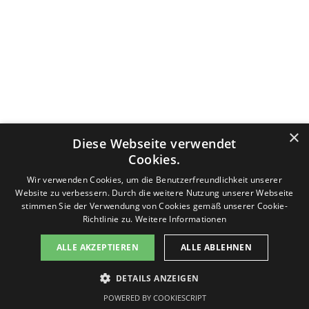
Datenschutzerklärung
Nutzungsbedingungen
Impressum
×
Diese Webseite verwendet
Kontakt
v-f-d.com ist ein Angebot von
v-f-d.de
Cookies.
Zurück zum Seiteninhalt
Wir verwenden Cookies, um die Benutzerfreundlichkeit unserer
Website zu verbessern. Durch die weitere Nutzung unserer Webseite
stimmen Sie der Verwendung von Cookies gemäß unserer Cookie-
Richtlinie zu.
Weitere Informationen
Diese Seite benutzt Cookies, lesen Sie bitte die Datenschutzhinweise. Die Seite generiert keine Profiling-Cookies.
ALLE AKZEPTIEREN
ALLE ABLEHNEN
Es werden keine persönlichen Daten gespeichert, sondern nur technische, die für die Website benötigt werden.
Sollten Sie damit nicht einverstanden sein, drücken Sie bitte nicht den Button "Einverstanden". Sie können die
Seite jederzeit verlassen. Des Weiteren stellt Google ein Browser-Add-on zur Deaktivierung von Google Analytics
DETAILS ANZEIGEN
zur Verfügung:
Einverstanden
Google Browser-Add-on
POWERED BY COOKIESCRIPT
Informationen zum Datenschutz