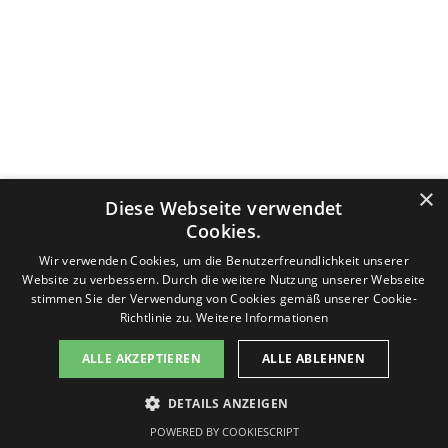
Datenschutzerklärung
Nutzungsbedingungen
Impressum
×
Diese Webseite verwendet
Kontakt
v-f-d.com ist ein Angebot von
v-f-d.de
Cookies.
Zurück zum Seiteninhalt
Wir verwenden Cookies, um die Benutzerfreundlichkeit unserer
Website zu verbessern. Durch die weitere Nutzung unserer Webseite
stimmen Sie der Verwendung von Cookies gemäß unserer Cookie-
Richtlinie zu.
Weitere Informationen
Diese Seite benutzt Cookies, lesen Sie bitte die Datenschutzhinweise. Die Seite generiert keine Profiling-Cookies.
ALLE AKZEPTIEREN
ALLE ABLEHNEN
Es werden keine persönlichen Daten gespeichert, sondern nur technische, die für die Website benötigt werden.
Sollten Sie damit nicht einverstanden sein, drücken Sie bitte nicht den Button "Einverstanden". Sie können die
Seite jederzeit verlassen. Des Weiteren stellt Google ein Browser-Add-on zur Deaktivierung von Google Analytics
DETAILS ANZEIGEN
zur Verfügung:
Einverstanden
Google Browser-Add-on
POWERED BY COOKIESCRIPT
Informationen zum Datenschutz