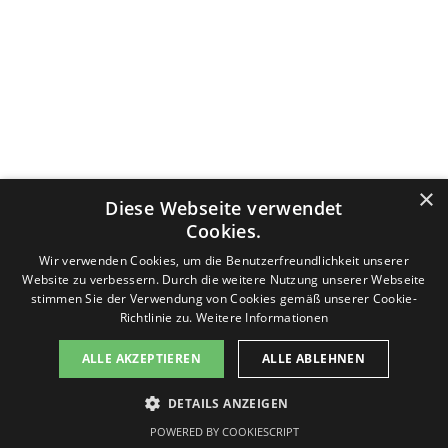
Datenschutzerklärung
Nutzungsbedingungen
Impressum
×
Diese Webseite verwendet
Kontakt
v-f-d.com ist ein Angebot von
v-f-d.de
Cookies.
Zurück zum Seiteninhalt
Wir verwenden Cookies, um die Benutzerfreundlichkeit unserer
Website zu verbessern. Durch die weitere Nutzung unserer Webseite
stimmen Sie der Verwendung von Cookies gemäß unserer Cookie-
Richtlinie zu.
Weitere Informationen
Diese Seite benutzt Cookies, lesen Sie bitte die Datenschutzhinweise. Die Seite generiert keine Profiling-Cookies.
ALLE AKZEPTIEREN
ALLE ABLEHNEN
Es werden keine persönlichen Daten gespeichert, sondern nur technische, die für die Website benötigt werden.
Sollten Sie damit nicht einverstanden sein, drücken Sie bitte nicht den Button "Einverstanden". Sie können die
Seite jederzeit verlassen. Des Weiteren stellt Google ein Browser-Add-on zur Deaktivierung von Google Analytics
DETAILS ANZEIGEN
zur Verfügung:
Einverstanden
Google Browser-Add-on
POWERED BY COOKIESCRIPT
Informationen zum Datenschutz