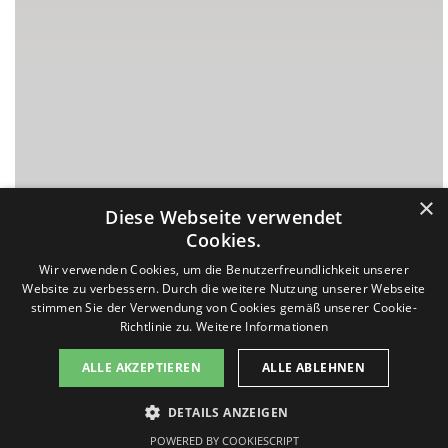
×
Diese Webseite verwendet
Cookies.
Wir verwenden Cookies, um die Benutzerfreundlichkeit unserer
Website zu verbessern. Durch die weitere Nutzung unserer Webseite
stimmen Sie der Verwendung von Cookies gemäß unserer Cookie-
Richtlinie zu.
Weitere Informationen
Diese Seite benutzt Cookies, lesen Sie bitte die Datenschutzhinweise. Die Seite generiert keine Profiling-Cookies.
ALLE AKZEPTIEREN
ALLE ABLEHNEN
Es werden keine persönlichen Daten gespeichert, sondern nur technische, die für die Website benötigt werden.
Sollten Sie damit nicht einverstanden sein, drücken Sie bitte nicht den Button "Einverstanden". Sie können die
Datenschutzerklärung
Nutzungsbedingungen
Impressum
Seite jederzeit verlassen. Des Weiteren stellt Google ein Browser-Add-on zur Deaktivierung von Google Analytics
DETAILS ANZEIGEN
zur Verfügung:
Kontakt
v-f-d.com ist ein Angebot von
v-f-d.de
Einverstanden
Google Browser-Add-on
POWERED BY COOKIESCRIPT
Informationen zum Datenschutz