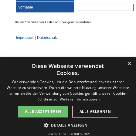
×
Diese Webseite verwendet
Cookies.
Wir verwenden Cookies, um die Benutzerfreundlichkeit unserer
Website zu verbessern. Durch die weitere Nutzung unserer Webseite
stimmen Sie der Verwendung von Cookies gemäß unserer Cookie-
Richtlinie zu.
Weitere Informationen
Diese Seite benutzt Cookies, lesen Sie bitte die Datenschutzhinweise. Die Seite generiert keine Profiling-Cookies.
ALLE AKZEPTIEREN
ALLE ABLEHNEN
Es werden keine persönlichen Daten gespeichert, sondern nur technische, die für die Website benötigt werden.
Sollten Sie damit nicht einverstanden sein, drücken Sie bitte nicht den Button "Einverstanden". Sie können die
Datenschutzerklärung
Nutzungsbedingungen
Impressum
Seite jederzeit verlassen. Des Weiteren stellt Google ein Browser-Add-on zur Deaktivierung von Google Analytics
DETAILS ANZEIGEN
zur Verfügung:
Kontakt
v-f-d.com ist ein Angebot von
v-f-d.de
Einverstanden
Google Browser-Add-on
POWERED BY COOKIESCRIPT
Informationen zum Datenschutz