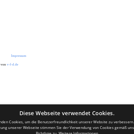
Impressum
t von
v-f-d.de
Diese Webseite verwendet Cookies.
nden Cookies, um die Benutzerfreundlichkeit unserer Website zu verbessern.
zung unserer Webseite stimmen Sie der Verwendung von Cookies gemäß uns
Richtlinie zu.
Weitere Informationen