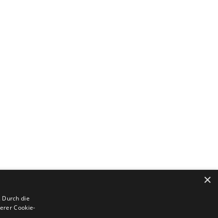
×
 Durch die
erer Cookie-