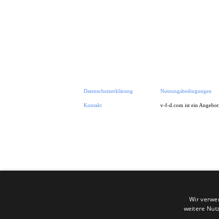
Datenschutzerklärung
Nutzungsbedingungen
Kontakt
v-f-d.com ist ein Angebo
Zurück zum Seiteninhalt
Wir verwe
weitere Nut