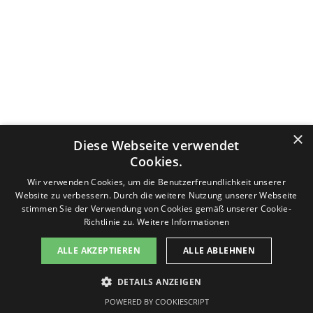
Datenschutzerklärung
Nutzungsbedingungen
Impressum
×
Diese Webseite verwendet
Kontakt
v-f-d.com ist ein Angebot von
v-f-d.de
Cookies.
Zurück zum Seiteninhalt
Wir verwenden Cookies, um die Benutzerfreundlichkeit unserer
Website zu verbessern. Durch die weitere Nutzung unserer Webseite
stimmen Sie der Verwendung von Cookies gemäß unserer Cookie-
Richtlinie zu.
Weitere Informationen
Diese Seite benutzt Cookies, lesen Sie bitte die Datenschutzhinweise. Die Seite generiert keine Profiling-Cookies.
ALLE AKZEPTIEREN
ALLE ABLEHNEN
Es werden keine persönlichen Daten gespeichert, sondern nur technische, die für die Website benötigt werden.
Sollten Sie damit nicht einverstanden sein, drücken Sie bitte nicht den Button "Einverstanden". Sie können die
Seite jederzeit verlassen. Des Weiteren stellt Google ein Browser-Add-on zur Deaktivierung von Google Analytics
DETAILS ANZEIGEN
zur Verfügung:
Einverstanden
Google Browser-Add-on
POWERED BY COOKIESCRIPT
Informationen zum Datenschutz