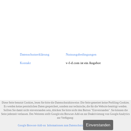
Datenschutzerklärung
Nutzungsbedingungen
Impressum
Kontakt
v-f-d.com ist ein Angebot von
v-f-d.de
Zurück zum Seiteninhalt
Diese Seite benutzt Cookies, lesen Sie bitte die Datenschutzhinweise. Die Seite generiert keine Profiling-Cookies.
Es werden keine persönlichen Daten gespeichert, sondern nur technische, die für die Website benötigt werden.
Sollten Sie damit nicht einverstanden sein, drücken Sie bitte nicht den Button "Einverstanden". Sie können die
Seite jederzeit verlassen. Des Weiteren stellt Google ein Browser-Add-on zur Deaktivierung von Google Analytics
zur Verfügung:
Einverstanden
Google Browser-Add-on
Informationen zum Datenschutz