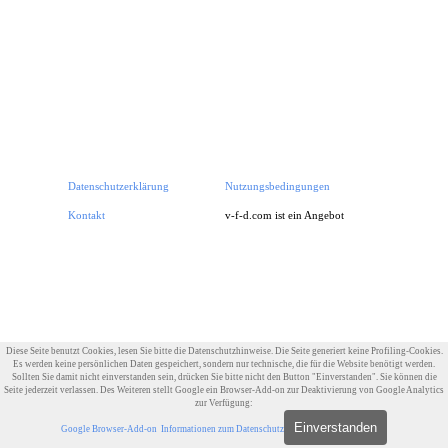
Datenschutzerklärung
Nutzungsbedingungen
Impressum
Kontakt
v-f-d.com ist ein Angebot von
v-f-d.de
Zurück zum Seiteninhalt
Diese Seite benutzt Cookies, lesen Sie bitte die Datenschutzhinweise. Die Seite generiert keine Profiling-Cookies.
Es werden keine persönlichen Daten gespeichert, sondern nur technische, die für die Website benötigt werden.
Sollten Sie damit nicht einverstanden sein, drücken Sie bitte nicht den Button "Einverstanden". Sie können die
Seite jederzeit verlassen. Des Weiteren stellt Google ein Browser-Add-on zur Deaktivierung von Google Analytics
zur Verfügung:
Einverstanden
Google Browser-Add-on
Informationen zum Datenschutz