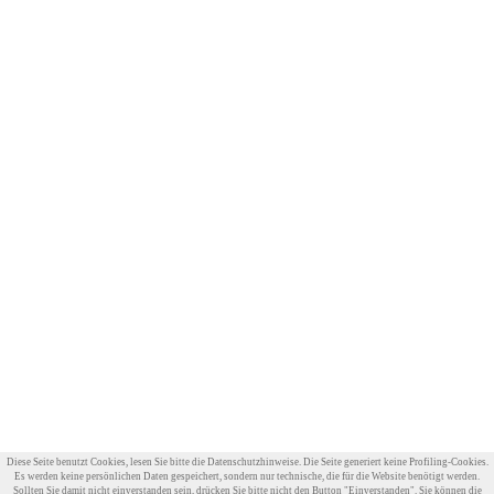
Diese Seite benutzt Cookies, lesen Sie bitte die Datenschutzhinweise. Die Seite generiert keine Profiling-Cookies.
Es werden keine persönlichen Daten gespeichert, sondern nur technische, die für die Website benötigt werden.
Sollten Sie damit nicht einverstanden sein, drücken Sie bitte nicht den Button "Einverstanden". Sie können die