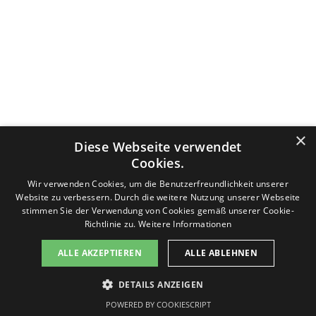
Datenschutzerklärung
Nutzungsbedingungen
Impressum
×
Diese Webseite verwendet
Kontakt
v-f-d.com ist ein Angebot von
v-f-d.de
Cookies.
Zurück zum Seiteninhalt
Wir verwenden Cookies, um die Benutzerfreundlichkeit unserer
Website zu verbessern. Durch die weitere Nutzung unserer Webseite
stimmen Sie der Verwendung von Cookies gemäß unserer Cookie-
Richtlinie zu.
Weitere Informationen
Diese Seite benutzt Cookies, lesen Sie bitte die Datenschutzhinweise. Die Seite generiert keine Profiling-Cookies.
ALLE AKZEPTIEREN
ALLE ABLEHNEN
Es werden keine persönlichen Daten gespeichert, sondern nur technische, die für die Website benötigt werden.
Sollten Sie damit nicht einverstanden sein, drücken Sie bitte nicht den Button "Einverstanden". Sie können die
Seite jederzeit verlassen. Des Weiteren stellt Google ein Browser-Add-on zur Deaktivierung von Google Analytics
DETAILS ANZEIGEN
zur Verfügung:
Einverstanden
Google Browser-Add-on
POWERED BY COOKIESCRIPT
Informationen zum Datenschutz