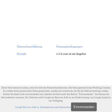
Datenschutzerklärung
Nutzungsbedingungen
Impressum
Kontakt
v-f-d.com ist ein Angebot von
v-f-d.de
Zurück zum Seiteninhalt
Diese Seite benutzt Cookies, lesen Sie bitte die Datenschutzhinweise. Die Seite generiert keine Profiling-Cookies.
Es werden keine persönlichen Daten gespeichert, sondern nur technische, die für die Website benötigt werden.
Sollten Sie damit nicht einverstanden sein, drücken Sie bitte nicht den Button "Einverstanden". Sie können die
Seite jederzeit verlassen. Des Weiteren stellt Google ein Browser-Add-on zur Deaktivierung von Google Analytics
zur Verfügung:
Einverstanden
Google Browser-Add-on
Informationen zum Datenschutz