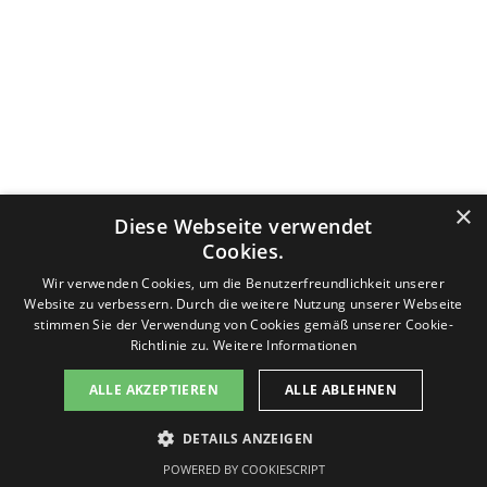
Datenschutzerklärung
Nutzungsbedingungen
Impressum
×
Diese Webseite verwendet
Kontakt
v-f-d.com ist ein Angebot von
v-f-d.de
Cookies.
Zurück zum Seiteninhalt
Wir verwenden Cookies, um die Benutzerfreundlichkeit unserer
Website zu verbessern. Durch die weitere Nutzung unserer Webseite
stimmen Sie der Verwendung von Cookies gemäß unserer Cookie-
Richtlinie zu.
Weitere Informationen
Diese Seite benutzt Cookies, lesen Sie bitte die Datenschutzhinweise. Die Seite generiert keine Profiling-Cookies.
ALLE AKZEPTIEREN
ALLE ABLEHNEN
Es werden keine persönlichen Daten gespeichert, sondern nur technische, die für die Website benötigt werden.
Sollten Sie damit nicht einverstanden sein, drücken Sie bitte nicht den Button "Einverstanden". Sie können die
Seite jederzeit verlassen. Des Weiteren stellt Google ein Browser-Add-on zur Deaktivierung von Google Analytics
DETAILS ANZEIGEN
zur Verfügung:
Einverstanden
Google Browser-Add-on
POWERED BY COOKIESCRIPT
Informationen zum Datenschutz