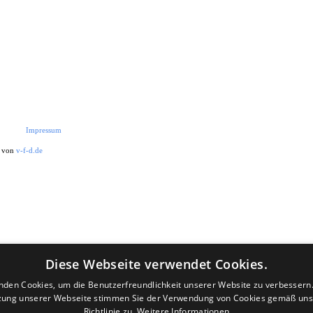
Impressum
t von
v-f-d.de
Diese Webseite verwendet Cookies.
nden Cookies, um die Benutzerfreundlichkeit unserer Website zu verbessern.
zung unserer Webseite stimmen Sie der Verwendung von Cookies gemäß uns
Richtlinie zu.
Weitere Informationen