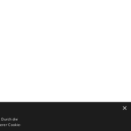
×
 Durch die
erer Cookie-