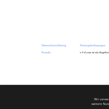
Datenschutzerklärung
Nutzungsbedingungen
Kontakt
v-f-d.com ist ein Angebo
Zurück zum Seiteninhalt
Wir verwe
weitere Nut