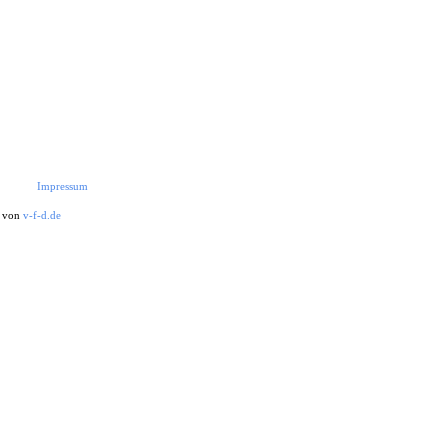
Impressum
t von
v-f-d.de