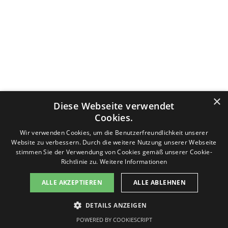
Datenschutzerklärung
Nutzungsbedingungen
Impressum
×
Diese Webseite verwendet
Kontakt
v-f-d.com ist ein Angebot von
v-f-d.de
Cookies.
Zurück zum Seiteninhalt
Wir verwenden Cookies, um die Benutzerfreundlichkeit unserer
Website zu verbessern. Durch die weitere Nutzung unserer Webseite
stimmen Sie der Verwendung von Cookies gemäß unserer Cookie-
Richtlinie zu.
Weitere Informationen
Diese Seite benutzt Cookies, lesen Sie bitte die Datenschutzhinweise. Die Seite generiert keine Profiling-Cookies.
ALLE AKZEPTIEREN
ALLE ABLEHNEN
Es werden keine persönlichen Daten gespeichert, sondern nur technische, die für die Website benötigt werden.
Sollten Sie damit nicht einverstanden sein, drücken Sie bitte nicht den Button "Einverstanden". Sie können die
Seite jederzeit verlassen. Des Weiteren stellt Google ein Browser-Add-on zur Deaktivierung von Google Analytics
DETAILS ANZEIGEN
zur Verfügung:
Einverstanden
Google Browser-Add-on
POWERED BY COOKIESCRIPT
Informationen zum Datenschutz