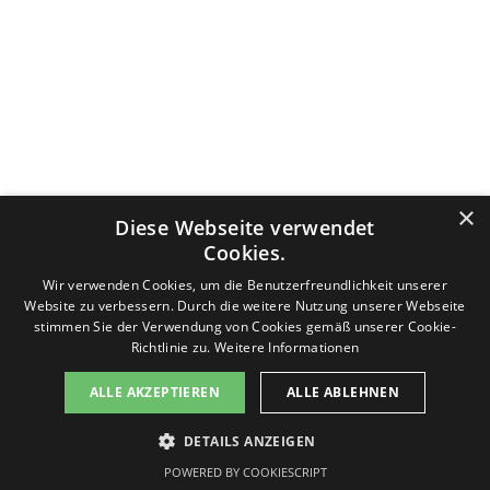
Datenschutzerklärung
Nutzungsbedingungen
Impressum
×
Diese Webseite verwendet
Kontakt
v-f-d.com ist ein Angebot von
v-f-d.de
Cookies.
Zurück zum Seiteninhalt
Wir verwenden Cookies, um die Benutzerfreundlichkeit unserer
Website zu verbessern. Durch die weitere Nutzung unserer Webseite
stimmen Sie der Verwendung von Cookies gemäß unserer Cookie-
Richtlinie zu.
Weitere Informationen
Diese Seite benutzt Cookies, lesen Sie bitte die Datenschutzhinweise. Die Seite generiert keine Profiling-Cookies.
ALLE AKZEPTIEREN
ALLE ABLEHNEN
Es werden keine persönlichen Daten gespeichert, sondern nur technische, die für die Website benötigt werden.
Sollten Sie damit nicht einverstanden sein, drücken Sie bitte nicht den Button "Einverstanden". Sie können die
Seite jederzeit verlassen. Des Weiteren stellt Google ein Browser-Add-on zur Deaktivierung von Google Analytics
DETAILS ANZEIGEN
zur Verfügung:
Einverstanden
Google Browser-Add-on
POWERED BY COOKIESCRIPT
Informationen zum Datenschutz