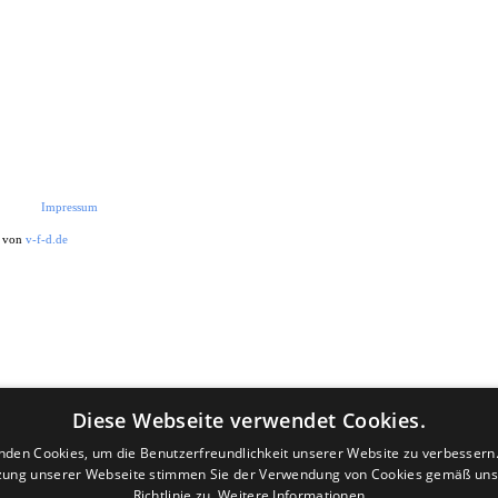
Impressum
t von
v-f-d.de
Diese Webseite verwendet Cookies.
nden Cookies, um die Benutzerfreundlichkeit unserer Website zu verbessern.
zung unserer Webseite stimmen Sie der Verwendung von Cookies gemäß uns
Richtlinie zu.
Weitere Informationen