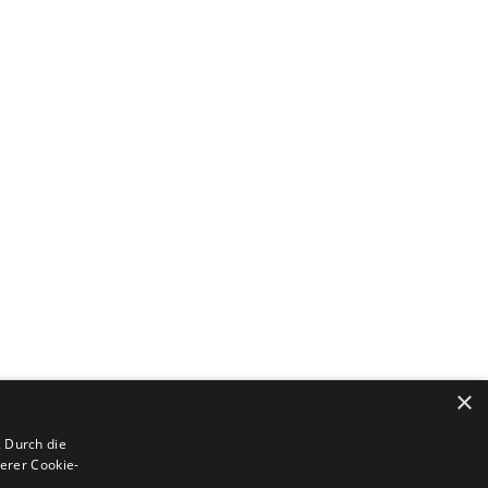
×
 Durch die
erer Cookie-