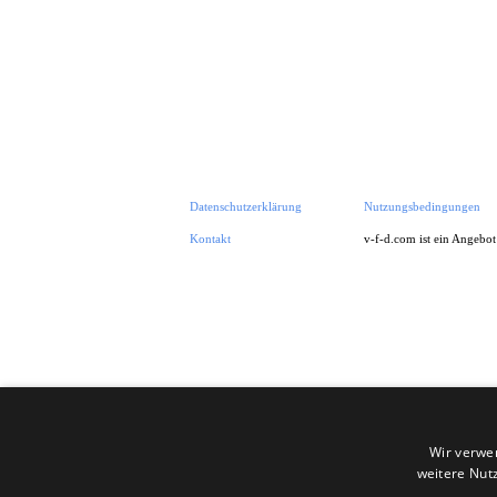
Datenschutzerklärung
Nutzungsbedingungen
Kontakt
v-f-d.com ist ein Angebo
Zurück zum Seiteninhalt
Wir verwe
weitere Nut