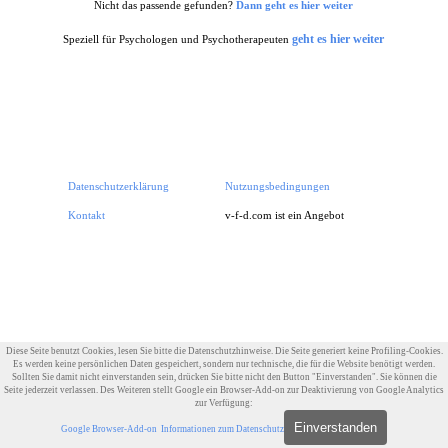
Nicht das passende gefunden?
Dann geht es hier weiter
geht es hier weiter
Speziell für Psychologen und Psychotherapeuten
Datenschutzerklärung
Nutzungsbedingungen
Impressum
Kontakt
v-f-d.com ist ein Angebot von
v-f-d.de
Zurück zum Seiteninhalt
Diese Seite benutzt Cookies, lesen Sie bitte die Datenschutzhinweise. Die Seite generiert keine Profiling-Cookies.
Es werden keine persönlichen Daten gespeichert, sondern nur technische, die für die Website benötigt werden.
Sollten Sie damit nicht einverstanden sein, drücken Sie bitte nicht den Button "Einverstanden". Sie können die
Seite jederzeit verlassen. Des Weiteren stellt Google ein Browser-Add-on zur Deaktivierung von Google Analytics
zur Verfügung:
Einverstanden
Google Browser-Add-on
Informationen zum Datenschutz