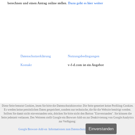
berechnen und einen Antrag online stellen.
Dazu geht es hier weiter
Datenschutzerklärung
Nutzungsbedingungen
Impressum
Kontakt
v-f-d.com ist ein Angebot von
v-f-d.de
Zurück zum Seiteninhalt
Diese Seite benutzt Cookies, lesen Sie bitte die Datenschutzhinweise. Die Seite generiert keine Profiling-Cookies.
Es werden keine persönlichen Daten gespeichert, sondern nur technische, die für die Website benötigt werden.
Sollten Sie damit nicht einverstanden sein, drücken Sie bitte nicht den Button "Einverstanden". Sie können die
Seite jederzeit verlassen. Des Weiteren stellt Google ein Browser-Add-on zur Deaktivierung von Google Analytics
zur Verfügung:
Einverstanden
Google Browser-Add-on
Informationen zum Datenschutz